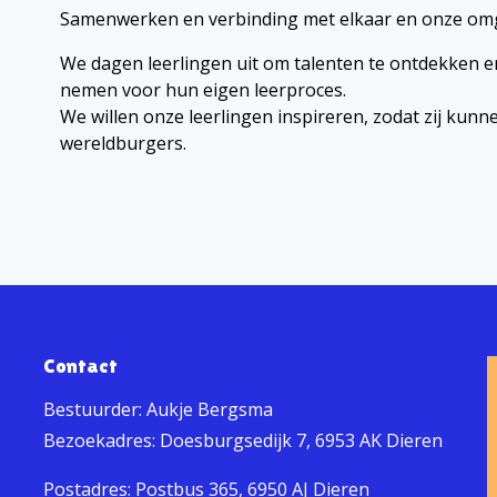
Samenwerken en verbinding met elkaar en onze omge
We dagen leerlingen uit om talenten te ontdekken e
nemen voor hun eigen leerproces.
We willen onze leerlingen inspireren, zodat zij kun
wereldburgers.
Contact
Bestuurder: Aukje Bergsma
Bezoekadres: Doesburgsedijk 7, 6953 AK Dieren
Postadres: Postbus 365, 6950 AJ Dieren